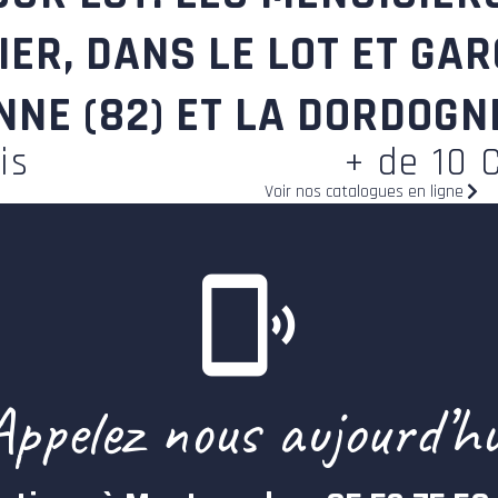
ER, DANS LE LOT ET GARO
NE (82) ET LA DORDOGNE
is
+ de 10 
Voir nos catalogues en ligne
Appelez nous aujourd’hu