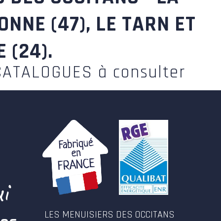
NNE (47), LE TARN ET
 (24).
CATALOGUES à consulter
i
LES MENUISIERS DES OCCITANS