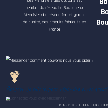
Bo
Les Menuisiers des Occitans est
membre du réseau La Boutique du
Bo
Menuisier : Un réseau fort et garant
Bou
de qualité, des produits fabriqués en
France
Comment pouvons nous vous aider ?
Bonjour, je suis là pour répondre à vos quest
Connectez vous avec Messenger
© COPYRIGHT LES MENUISIER